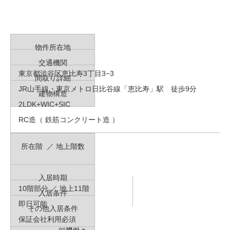
物件所在地
交通機関
東京都渋谷区恵比寿3丁目3−3
間取り詳細
JR山手線・東京メトロ日比谷線「恵比寿」駅 徒歩9分
建物構造
2LDK+WIC+SIC
RC造（ 鉄筋コンクリート造 ）
所在階 ／ 地上階数
入居時期
10階部分 ／ 地上11階
入居条件
即日可能
その他入居条件
保証会社利用必須