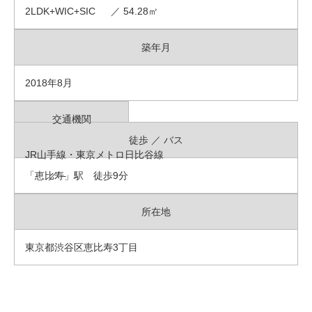
2LDK+WIC+SIC ／ 54.28㎡
築年月
2018年8月
交通機関
徒歩 ／ バス
JR山手線・東京メトロ日比谷線
「恵比寿」駅 徒歩9分
- ／ –
所在地
東京都渋谷区恵比寿3丁目