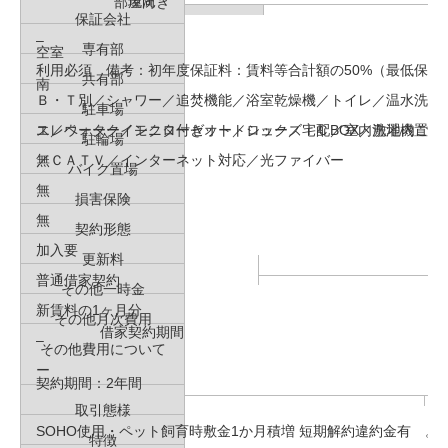
現況
部屋向き
保証会社
–
専有部
空室
利用必須 備考：初年度保証料：賃料等合計額の50%（最低保証料
共有部
南
Ｂ・Ｔ別／シャワー／追焚機能／浴室乾燥機／トイレ／温水洗浄
駐車場
ス／ウォークインクローゼット／シューズＩＣ／室内洗濯機置場
エレベーター／モニタ付きオートロック／宅配BOX／敷地内ごみ
駐輪場
／ＣＡＴＶ／インターネット対応／光ファイバー
無
バイク置場
無
損害保険
無
契約形態
加入要
更新料
普通借家契約
その他一時金
新賃料の1ヶ月分
その他月次費用
借家契約期間
–
その他費用について
ー
契約期間：2年間
取引態様
SOHO使⽤・ペット飼育時敷⾦1か⽉積増 短期解約違約⾦有 。
特徴