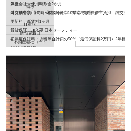
保証会社未使⽤時敷⾦2か⽉
媒介
備考
鍵交換必須/退去時:室内清掃・エアコン洗浄費借主負担 鍵交換代：
【収納豊富！ペット相談可能◎10階南向き】
更新料：新賃料1ヶ⽉
IT重説
賃貸保証：加⼊要 ⽇本セーフティー
–
情報更新日
初年度保証料：賃料等合計額の50%（最低保証料2万円）2年⽬以
–
不動産会社コード
2026年7月2日
–
次回情報更新予定日
物件管理コード
2026年7月16日
–