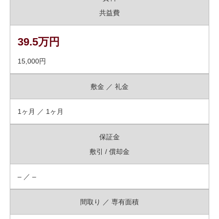
共益費
39.5万円
15,000円
敷金 ／ 礼金
1ヶ月 ／ 1ヶ月
保証金
敷引 / 償却金
– ／ –
間取り ／ 専有面積