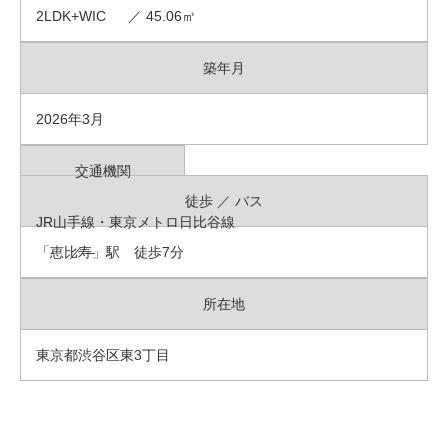
2LDK+WIC ／ 45.06㎡
築年月
2026年3月
交通機関
徒歩 ／ バス
JR山手線・東京メトロ日比谷線
「恵比寿」駅 徒歩7分
- ／ –
所在地
東京都渋谷区東3丁目