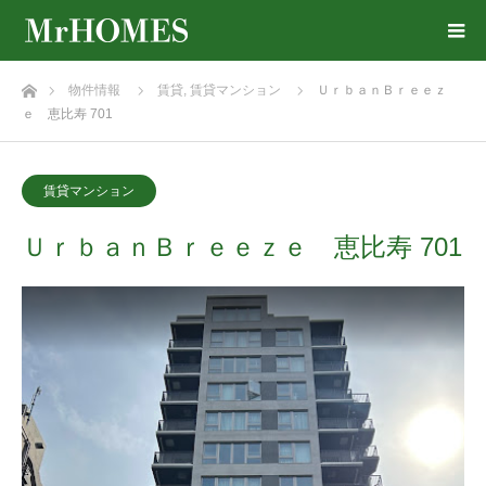
ホーム
物件情報
賃貸
,
賃貸マンション
ＵｒｂａｎＢｒｅｅｚ
ｅ 恵比寿 701
賃貸マンション
ＵｒｂａｎＢｒｅｅｚｅ 恵比寿 701