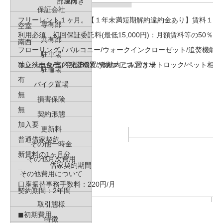
現況
部屋向き
保証会社
フリーレント１ヶ月。【１年未満短期解約違約金あり】賃料１ケ
専有部
空室
利用必須 初回保証委託料(最低15,000円)：月額賃料等の50％、 ２
共有部
南西
フローリング / バルコニー/ウォークインクローゼット/追焚機能 / 
駐車場
独立洗面台/室内洗濯機置き場/エアコン/オートロック/ペット相談
エレベーター / 宅配BOX / 敷地内ごみ置き場
駐輪場
有
バイク置場
無
損害保険
無
契約形態
加入要
更新料
普通借家契約
その他一時金
新賃料の1ヶ月分
その他月次費用
借家契約期間
–
その他費用について
口座振替事務手数料：220円/月
契約期間：2年間
取引態様
◼︎初期費用
特徴