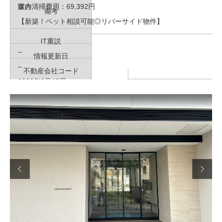
室内清掃費用：69,392円
媒介
備考
【新築！ペット相談可能◎リバーサイド物件】
IT重説
–
情報更新日
–
不動産会社コード
2026年6月19日
–
次回情報更新予定日
物件管理コード
2026年6月26日
–

