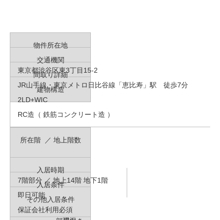
物件所在地
交通機関
東京都渋谷区東3丁目15-2
間取り詳細
JR山手線・東京メトロ日比谷線「恵比寿」駅 徒歩7分
建物構造
2LD+WIC
RC造（ 鉄筋コンクリート造 ）
所在階 ／ 地上階数
入居時期
7階部分 ／ 地上14階 地下1階
入居条件
即日可能
その他入居条件
保証会社利用必須