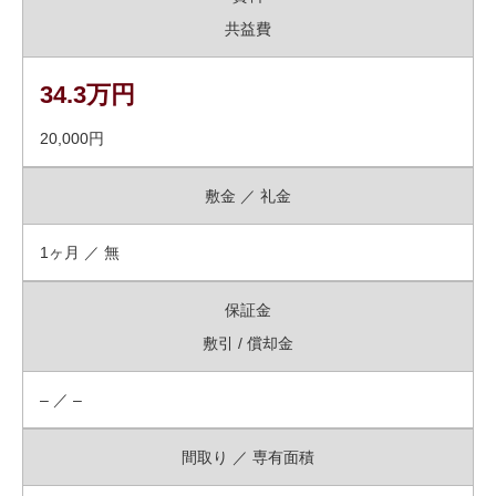
共益費
34.3万円
20,000円
敷金 ／ 礼金
1ヶ月 ／ 無
保証金
敷引 / 償却金
– ／ –
間取り ／ 専有面積