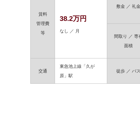
敷金 ／ 礼
賃料
38.2万円
管理費
なし ／ 月
等
間取り ／ 専
面積
東急池上線「久が
交通
徒歩 ／ バ
原」駅