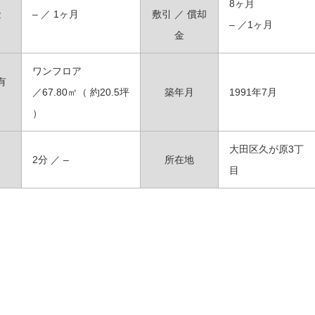
8ヶ月
金
– ／ 1ヶ月
敷引 ／ 償却
– ／1ヶ月
金
ワンフロア
有
／67.80㎡（ 約20.5坪
築年月
1991年7月
）
大田区久が原3丁
ス
2分 ／ –
所在地
目