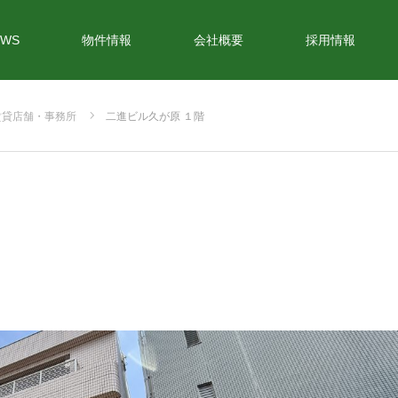
EWS
物件情報
会社概要
採用情報
賃貸店舗・事務所
二進ビル久が原 １階